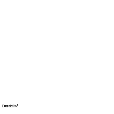
Toile PVC Tendue
Durabilité