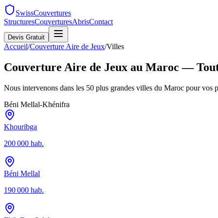
SwissCouvertures
Structures
Couvertures
Abris
Contact
Devis Gratuit
Accueil
/
Couverture Aire de Jeux
/
Villes
Couverture Aire de Jeux
au Maroc — Toutes
Nous intervenons dans les 50 plus grandes villes du Maroc pour vos p
Béni Mellal-Khénifra
Khouribga
200 000
hab.
Béni Mellal
190 000
hab.