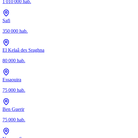
1 010 000
hab.
Safi
350 000
hab.
El Kelaâ des Sraghna
80 000
hab.
Essaouira
75 000
hab.
Ben Guerir
75 000
hab.