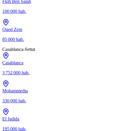
Fkih Ben Salah
100 000
hab.
Oued Zem
85 000
hab.
Casablanca-Settat
Casablanca
3 752 000
hab.
Mohammedia
330 000
hab.
El Jadida
195 000
hab.